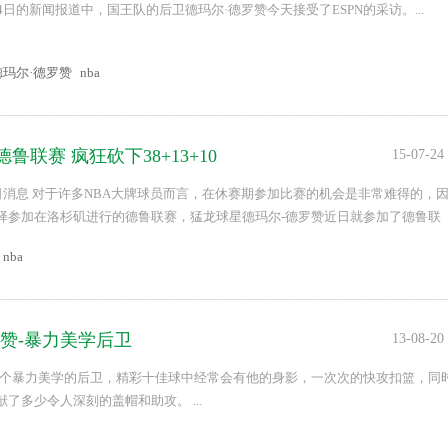
4日的新闻报道中，国王队的后卫德玛尔·德罗赞今天接受了ESPN的采访。...
德玛尔·德罗赞
nba
鲁联赛 疯狂砍下38+13+10
15-07-24
4日消息 对于许多NBA大牌球员而言，在休赛期参加比赛的机会是非常难得的，
择参加在洛杉矶进行的德鲁联赛，猛龙球星德玛尔-德罗赞近日就参加了德鲁联
砍下38分13篮板10助攻的超级三双。...
nba
罗赞-暴力美学后卫
13-08-20
一个暴力美学的后卫，精彩十佳球中经常会有他的身影，一次次的快攻扣篮，同
了多少令人深刻的盖帽和助攻。 ...