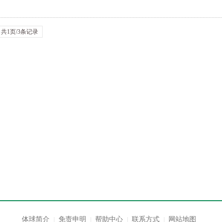
共1页/3条记录
体球简介
免责申明
帮助中心
联系方式
网站地图
|
|
|
|