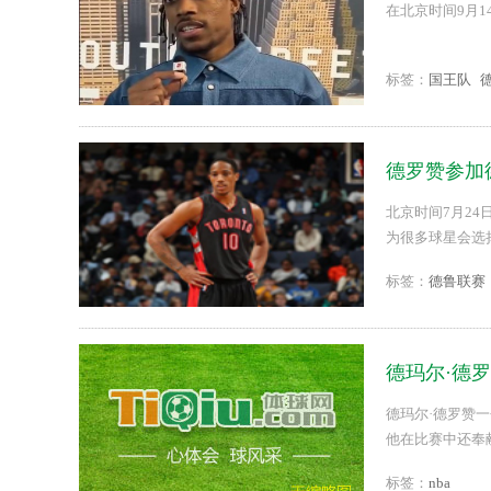
在北京时间9月1
标签：
国王队
德罗赞参加德
北京时间7月2
为很多球星会选
赛， 而且全场疯狂
标签：
德鲁联赛
德玛尔·德
德玛尔·德罗赞
他在比赛中还奉献
标签：
nba