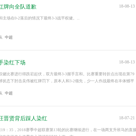
红牌向全队道歉
18-08-13
主场在0-2落后的情况下最终3-3战平权健。...
队
中超
手染红下场
18-08-13
权健比赛进行得跌宕起伏，双方最终3-3握手言和。比赛重要转折点出现在第79
球状态下肘击吴伟被红牌罚下，原本人和3-2领先，少一人作战最终在丰体憾平
队
中超
​汪晋贤背后踩人染红
18-07-21
日19：35，2018赛季中超联赛第13轮的比赛继续进行，在一场两支升班马的直