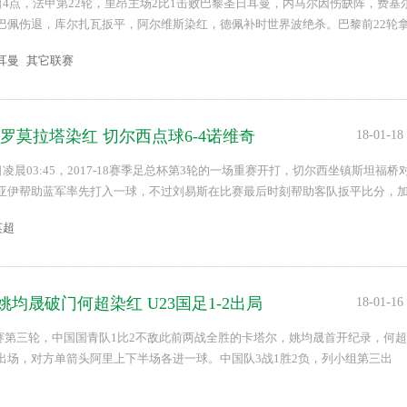
日4点，法甲第22轮，里昂主场2比1击败巴黎圣日耳曼，内马尔因伤缺阵，费基
巴佩伤退，库尔扎瓦扳平，阿尔维斯染红，德佩补时世界波绝杀。巴黎前22轮
跑，里昂则以48分仍然位居次席。...
耳曼
其它联赛
罗莫拉塔染红 切尔西点球6-4诺维奇
18-01-18
日凌晨03:45，2017-18赛季足总杯第3轮的一场重赛开打，切尔西坐镇斯坦福桥
亚伊帮助蓝军率先打入一球，不过刘易斯在比赛最后时刻帮助客队扳平比分，
莫拉塔分别染红，点球大战里，切尔西五罚全中，5-3战胜对手，总比分6-4...
英超
-姚均晟破门何超染红 U23国足1-2出局
18-01-16
组赛第三轮，中国国青队1比2不敌此前两战全胜的卡塔尔，姚均晟首开纪录，何超
出场，对方单箭头阿里上下半场各进一球。中国队3战1胜2负，列小组第三出
3亚洲杯都没能小组出线，卡塔尔3战全胜以小组第一身份晋级。...