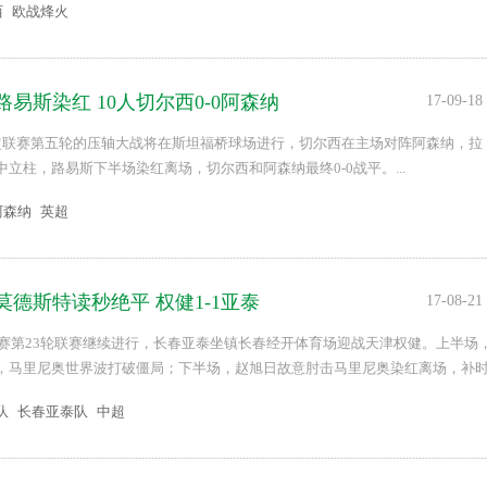
西
欧战烽火
易斯染红 10人切尔西0-0阿森纳
17-09-18
季英超联赛第五轮的压轴大战将在斯坦福桥球场进行，切尔西在主场对阵阿森纳，拉
立柱，路易斯下半场染红离场，切尔西和阿森纳最终0-0战平。...
阿森纳
英超
德斯特读秒绝平 权健1-1亚泰
17-08-21
超联赛第23轮联赛继续进行，长春亚泰坐镇长春经开体育场迎战天津权健。上半场
，马里尼奥世界波打破僵局；下半场，赵旭日故意肘击马里尼奥染红离场，补
秒破门，10人权健客场1-1绝平亚泰。...
队
长春亚泰队
中超