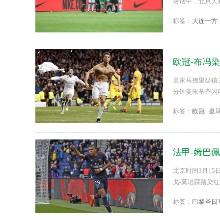
对话中，北京人和
标签：
大连一方
欧冠-布冯染
皇家马德里坐镇
分钟曼朱基齐闪
补时阶段皇马获得
标签：
欧冠
皇
法甲-姆巴佩
北京时间3月15
戈-莫塔踩踏染红
标签：
巴黎圣日