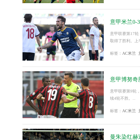
意甲米兰0-
意甲联赛第17轮
取得了胜利。上
局，苏索终场前被
标签：
AC米兰
意甲博努奇肘
意甲联赛第9轮
续4轮不胜。...
标签：
AC米兰
曼朱染红赫迪