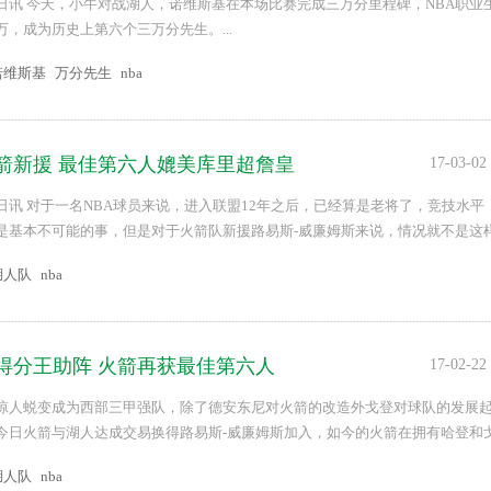
日讯 今天，小牛对战湖人，诺维斯基在本场比赛完成三万分里程碑，NBA职业
，成为历史上第六个三万分先生。...
诺维斯基
万分先生
nba
箭新援 最佳第六人媲美库里超詹皇
17-03-02
日讯 对于一名NBA球员来说，进入联盟12年之后，已经算是老将了，竞技水平
是基本不可能的事，但是对于火箭队新援路易斯-威廉姆斯来说，情况就不是这
湖人队
nba
得分王助阵 火箭再获最佳第六人
17-02-22
惊人蜕变成为西部三甲强队，除了德安东尼对火箭的改造外戈登对球队的发展
今日火箭与湖人达成交易换得路易斯-威廉姆斯加入，如今的火箭在拥有哈登和
分王助阵成为西部热门夺冠球队之一。...
湖人队
nba