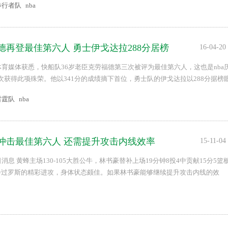
步行者队
nba
德再登最佳第六人 勇士伊戈达拉288分居榜
16-04-20
体育媒体获悉，快船队36岁老臣克劳福德第三次被评为最佳第六人，这也是nba
次获得此项殊荣。他以341分的成绩摘下首位，勇士队的伊戈达拉以288分据榜
雷霆队
nba
冲击最佳第六人 还需提升攻击内线效率
15-11-04
日消息 黄蜂主场130-105大胜公牛，林书豪替补上场19分钟8投4中贡献15分5篮
步过罗斯的精彩进攻，身体状态颇佳。如果林书豪能够继续提升攻击内线的效
佳第六人奖。...