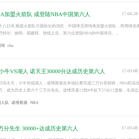
BA加盟火箭队 成登陆NBA中国第六人
17-04-28
十八日讯 根据火箭队方面给出的消息，中国球员周琦将加盟火箭队，而周琦也
特尔、姚明、易建联、孙悦之后，第六位登陆NBA的中国球员。...
周琦
cba
小牛VS湖人 诺天王30000分达成历史第六人
17-03-08
日讯今天，小牛对战湖人，诺维斯基在本场比赛完成三万分里程碑，NBA职业
万，成为历史上第六个三万分先生。诺维茨基13投9中砍下25分11篮板，生涯总
5分，成为NBA史上第6位达成三万分里程碑的球员。此役后，小牛距西部第8仅差
湖人队
诺维斯基
NBA
分先生 30000+达成历史第六人
17-03-08