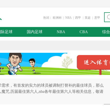
人
热词：
欧洲杯
|
NBA
|
西甲
|
英超
|
意甲
国际足球
国内足球
NBA
CBA
综合
术需求，有首发的实力的球员被调制打替补的最佳球员，那么
咒,历届最佳第六人,nba各年最佳第六人等相关信息，敬请