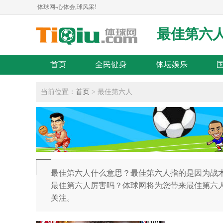
体球网-心体会,球风采!
最佳第六
首页
全民健身
体坛娱乐
当前位置：
首页
> 最佳第六人
最佳第六人什么意思？最佳第六人指的是因为战
最佳第六人厉害吗？体球网将为您带来最佳第六人魔
关注。