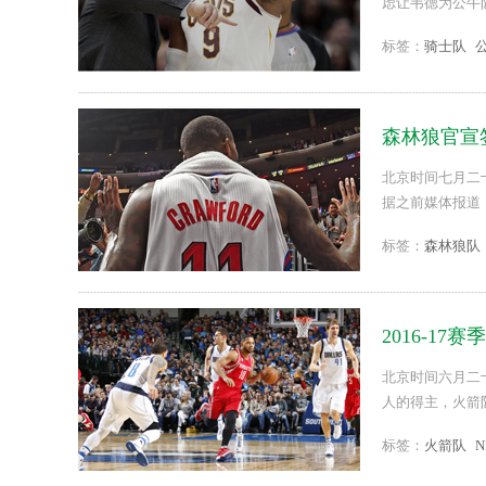
虑让韦德为公牛
标签：
骑士队
森林狼官宣
北京时间七月二
据之前媒体报道，
标签：
森林狼队
2016-1
选
北京时间六月二十
人的得主，火箭
2016-17赛季N
标签：
火箭队