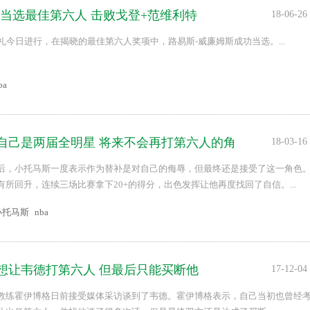
斯当选最佳第六人 击败戈登+范维利特
18-06-26
礼今日进行，在揭晓的最佳第六人奖项中，路易斯-威廉姆斯成功当选。...
ba
自己是两届全明星 将来不会再打第六人的角
18-03-16
后，小托马斯一度表示作为替补是对自己的侮辱，但最终还是接受了这一角色
所回升，连续三场比赛拿下20+的得分，出色发挥让他再度找回了自信。...
小托马斯
nba
想让韦德打第六人 但最后只能买断他
17-12-04
教练霍伊博格日前接受媒体采访谈到了韦德。霍伊博格表示，自己当初也曾经