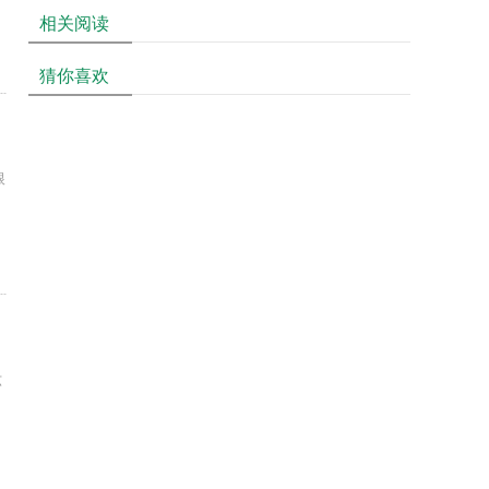
相关阅读
猜你喜欢
根
六