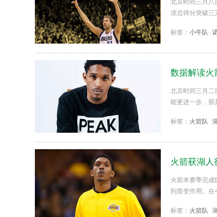
北京时间三月八
涯总得分突破三万
标签：
小牛队
数据解读火
北京时间三月二
能更进一步，那
了。...
标签：
火箭队
火箭获湖人
火箭本赛季完成
到质变作用。在
登外又多了一名得
标签：
火箭队