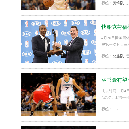
标签：
黄蜂队
快船克劳福
眼
4月20日据美国
史第一次有人三
位。...
标签：
快船队
林书豪有望
北京时间11月4
4助攻，上演一
率，他有望冲击最
标签：
nba