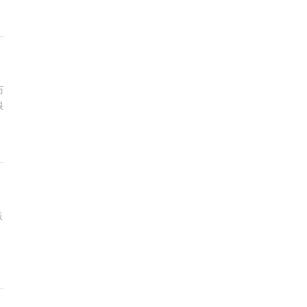
历
眼
板