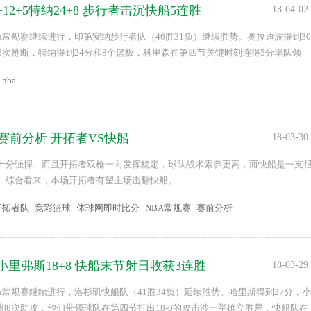
+12+5特纳24+8 步行者击沉快船5连胜
18-04-02
季NBA常规赛继续进行，印第安纳步行者队（46胜31负）继续胜势。奥拉迪波得到30
和5次抢断，特纳得到24分和8个篮板，科里森在第四节关键时刻连得5分率队领
对手反扑，他们在客场以111-104击败洛杉矶快船队（41胜36负）。...
nba
赛前分析 开拓者VS快船
18-03-30
十分强悍，而且开拓者双枪一向发挥稳定，球队战术素养更高，而快船是一支
综合看来，本场开拓者有望主场击翻快船。 ...
开拓者队
竞彩篮球
体球网即时比分
NBA常规赛
赛前分析
小里弗斯18+8 快船末节射日收获3连胜
18-03-29
季NBA常规赛继续进行，洛杉矶快船队（41胜34负）延续胜势。哈里斯得到27分，小
和8次助攻，他们带领球队在第四节打出18-0的攻击波一举确立胜局，快船队在