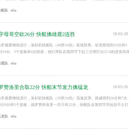
大胜菲尼克斯太阳队（19胜57负）。...
快船队
nba
5字母哥空砍26分 快船擒雄鹿2连胜
18-03-28
季NBA常规赛继续进行，洛杉矶快船队（40胜34负）延续胜势。哈里斯得到19分和5
16分、5个篮板和4次助攻，他们率队在第四节下起三分雨打出22-8的进攻高
主场以105-98战胜密尔沃基雄鹿队（39胜35负）。...
雄鹿队
nba
德罗赞洛里合取22分 快船末节发力擒猛龙
18-03-26
季NBA常规赛继续进行，洛杉矶快船队（39胜34负）迅速反弹。路威得到26分和7次
到20分和5个篮板，德罗赞和洛里一共只有22分，快船队在第四节开始后不久打
潮确立优势，他们顶住对手的反扑在客场以117-106击败多伦多猛龙队（54胜20
猛龙队
nba