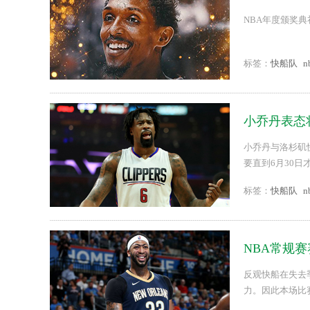
NBA年度颁奖典
标签：
快船队
n
小乔丹表态
判
小乔丹与洛杉矶快
要直到6月30
丹在接受《洛杉
标签：
快船队
n
NBA常规赛
反观快船在失去
力。因此本场比赛