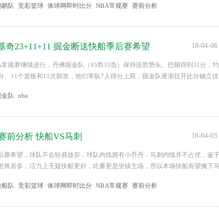
鹈鹕队
竞彩篮球
体球网即时比分
NBA常规赛
赛前分析
基奇23+11+11 掘金断送快船季后赛希望
18-04-08
季NBA常规赛继续进行，丹佛掘金队（45胜35负）保持连胜势头。巴顿得到31分，约
3分、11个篮板和11次助攻，他们率队7人得分上双，掘金队逐渐拉开比分确立优
34-115大胜洛杉矶快船队（42胜38负）。...
掘金队
nba
赛前分析 快船VS马刺
18-04-03
后赛希望，球队不会轻易放弃，球队内线拥有小乔丹，马刺内线并不占优，鉴
老将居多，活力上无疑快船更好，此番更是坐镇主场，所以本场快船有望擒下
快船队
竞彩篮球
体球网即时比分
NBA常规赛
赛前分析