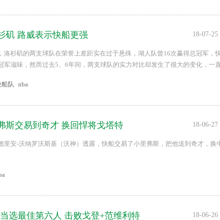
杉矶 路威表示快船更强
18-07-25
，洛杉矶的两支球队在荣誉上差距实在过于悬殊，湖人队曾16次赢得总冠军，
冠军滋味，然而过去5、6年间，两支球队的实力对比却发生了很大的变化，一
的快艇在战绩上要远远好于湖人队，哪怕是上个赛季双方均没有进入季后赛，...
快船队
nba
弗斯交易到奇才 换回悍将戈塔特
18-06-27
德里安-沃纳罗沃斯基（沃神）透露，快船交易了小里弗斯，把他送到奇才，换
ba
斯当选最佳第六人 击败戈登+范维利特
18-06-26