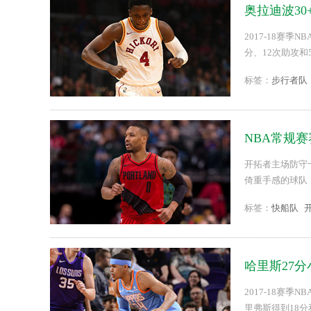
奥拉迪波30
2017-18赛
分、12次助攻
跑，步行者队顶住
标签：
步行者队
NBA常规赛
开拓者主场防守
倚重手感的球队，
标签：
快船队
哈里斯27分
2017-18赛
里弗斯得到18分