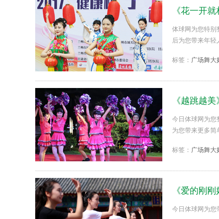
《花一开就
作
体球网为您特别
后为您带来年轻
标签：
广场舞大
《越跳越美
今日体球网为您
为您带来更多简
标签：
广场舞大
《爱的刚刚
作
今日体球网为您带