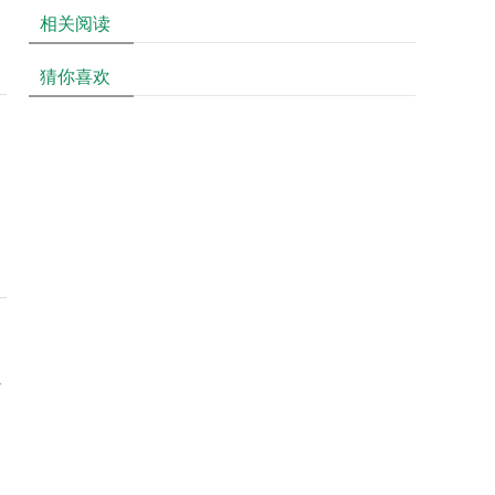
相关阅读
猜你喜欢
今