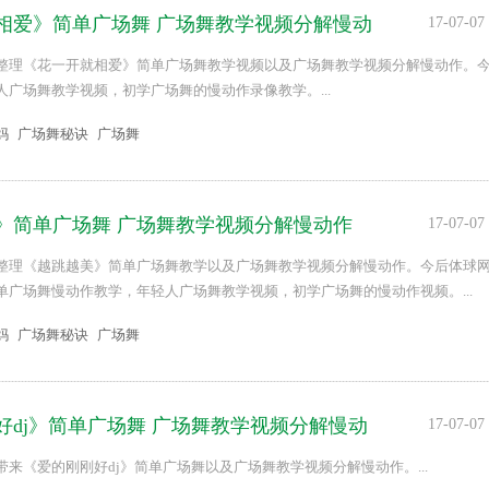
相爱》简单广场舞 广场舞教学视频分解慢动
17-07-07
整理《花一开就相爱》简单广场舞教学视频以及广场舞教学视频分解慢动作。
人广场舞教学视频，初学广场舞的慢动作录像教学。...
妈
广场舞秘诀
广场舞
》简单广场舞 广场舞教学视频分解慢动作
17-07-07
整理《越跳越美》简单广场舞教学以及广场舞教学视频分解慢动作。今后体球
单广场舞慢动作教学，年轻人广场舞教学视频，初学广场舞的慢动作视频。...
妈
广场舞秘诀
广场舞
好dj》简单广场舞 广场舞教学视频分解慢动
17-07-07
来《爱的刚刚好dj》简单广场舞以及广场舞教学视频分解慢动作。...