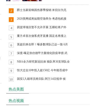
爵士当家前锋因伤赛季报销 米切尔为兄
今
2020美网或将如期空场举办 考虑包机接
因篮球项目暂不允许开展 五棵松将户外
董方卓首次做客虎牙直播 国足名将撞上
英超归来在即！曝多数球队已达一致 6月
深度-曝足协仿德甲方案细化防疫举措 武
网
NBA全力研究新冠抗体 狼队率30支球队全
恒大过去10年投入超150亿 今年能否成中
国安2入籍球员将归队:阿兰14日抵华 侯
热点美图
热点视频