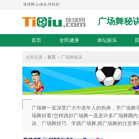
体球网-心体会,球风采!
广场舞秘
首页
全民健身
体坛娱乐
当前位置：
首页
> 广场舞秘诀
广场舞一直深受广大中老年人的热捧，学广场舞
场舞好看?怎样跳好广场舞一直是许多广场舞圈
诀、广场舞技巧、学跳广场舞,跳广场舞的注意事