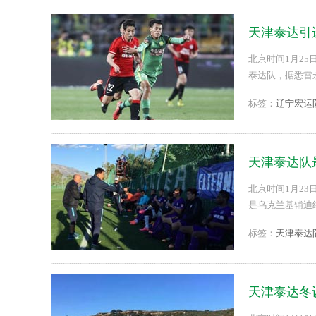
天津泰达引
北京时间1月2
泰达队，据悉雷
标签：
辽宁宏运
天津泰达队
北京时间1月2
是乌克兰基辅迪
镐这几位球员都
标签：
天津泰达
天津泰达冬
摩