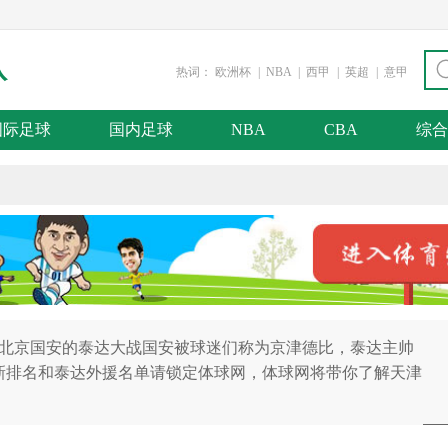
队
热词：
欧洲杯
|
NBA
|
西甲
|
英超
|
意甲
国际足球
国内足球
NBA
CBA
综合
达与北京国安的泰达大战国安被球迷们称为京津德比，泰达主帅
新排名和泰达外援名单请锁定体球网，体球网将带你了解天津