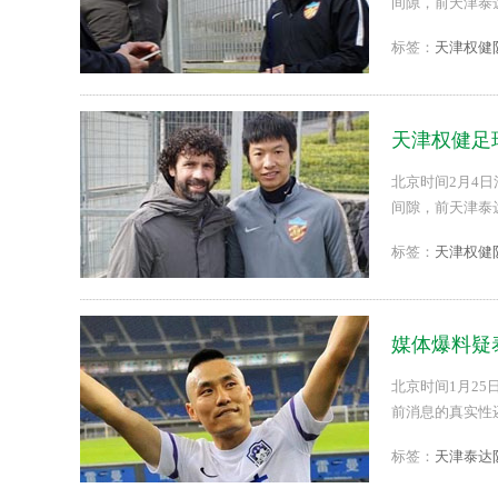
间隙，前天津泰
是发表了一番感慨。
标签：
天津权健
天津权健足
北京时间2月4
间隙，前天津泰
是发表了一番感慨。
标签：
天津权健
媒体爆料疑
北京时间1月25
前消息的真实性还
标签：
天津泰达