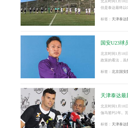
北京时间1月1
但是泰达最终以0
标签：
天津泰达
国安U23球
政策
北京时间1月1
政策的看法，虽然
标签：
北京国安
天津泰达最
北京时间1月1
伽马签约2年。
中超报名的资格
标签：
天津泰达