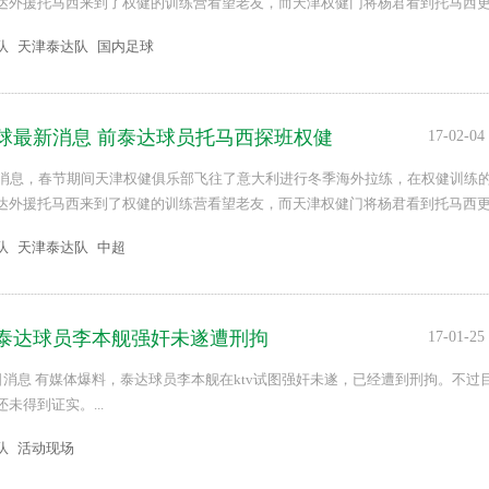
达外援托马西来到了权健的训练营看望老友，而天津权健门将杨君看到托马西
...
队
天津泰达队
国内足球
球最新消息 前泰达球员托马西探班权健
17-02-04
日消息，春节期间天津权健俱乐部飞往了意大利进行冬季海外拉练，在权健训练
达外援托马西来到了权健的训练营看望老友，而天津权健门将杨君看到托马西
...
队
天津泰达队
中超
泰达球员李本舰强奸未遂遭刑拘
17-01-25
日消息 有媒体爆料，泰达球员李本舰在ktv试图强奸未遂，已经遭到刑拘。不过
未得到证实。...
队
活动现场