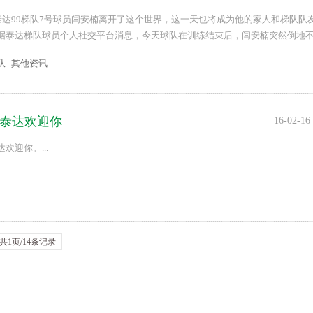
津泰达99梯队7号球员闫安楠离开了这个世界，这一天也将成为他的家人和梯队队
据泰达梯队球员个人社交平台消息，今天球队在训练结束后，闫安楠突然倒地
象，后送到医院进行抢救无效，这位球员永远的离开了他最爱的绿茵场。 ...
队
其他资讯
津泰达欢迎你
16-02-16
欢迎你。...
共1页/14条记录