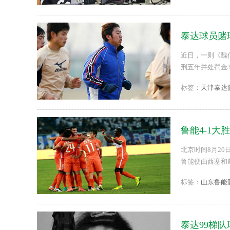
泰达球员赌
近日，一则《魏
刑五年并处罚金3万
标签：
天津泰达
鲁能4-1大
北京时间8月20
鲁能便由西塞和
泰达扳回一球。最
标签：
山东鲁能
泰达99梯