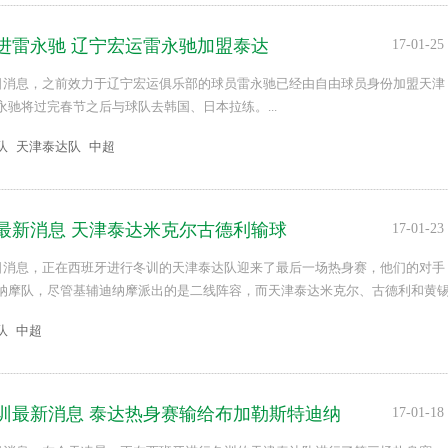
进雷永驰 辽宁宏运雷永驰加盟泰达
17-01-25
5日消息，之前效力于辽宁宏运俱乐部的球员雷永驰已经由自由球员身份加盟天津
永驰将过完春节之后与球队去韩国、日本拉练。...
队
天津泰达队
中超
最新消息 天津泰达米克尔古德利输球
17-01-23
3日消息，正在西班牙进行冬训的天津泰达队迎来了最后一场热身赛，他们的对手
纳摩队，尽管基辅迪纳摩派出的是二线阵容，而天津泰达米克尔、古德利和黄
首发出场，最终也没能帮助球队赢球，泰达0比3输给了基辅迪纳摩二队。...
队
中超
训最新消息 泰达热身赛输给布加勒斯特迪纳
17-01-18