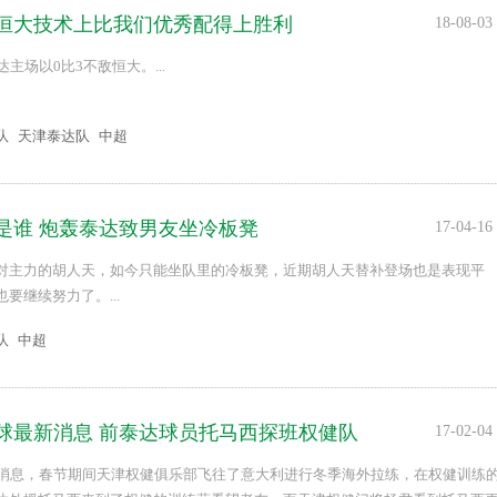
恒大技术上比我们优秀配得上胜利
18-08-03
主场以0比3不敌恒大。...
队
天津泰达队
中超
是谁 炮轰泰达致男友坐冷板凳
17-04-16
对主力的胡人天，如今只能坐队里的冷板凳，近期胡人天替补登场也是表现平
要继续努力了。...
队
中超
球最新消息 前泰达球员托马西探班权健队
17-02-04
日消息，春节期间天津权健俱乐部飞往了意大利进行冬季海外拉练，在权健训练