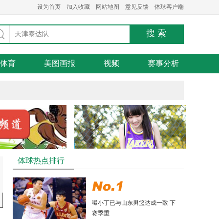
设为首页
加入收藏
网站地图
意见反馈
体球客户端
体育
美图画报
视频
赛事分析
体球热点排行
曝小丁已与山东男篮达成一致 下
赛季重