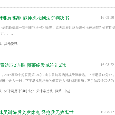
球犯诈骗罪 魏仲虎收到法院判决书
16-09-30
仲虎犯诈骗罪一审刑事判决书》曝光，原天津泰达球员魏仲虎被法院判处有期
元。...
队
其他资讯
胜泰达取2连胜 佩莱终发威连进2球
16-08-22
日，2016赛季中超联赛第23轮，山东鲁能客场挑战天津泰达。上半场前15分钟
戴琳个攻入一球，下半场找到感觉的佩莱连入2球锁定胜局，不胜阶段埃武纳为
终，鲁能客场4-1大胜泰达取得2联赛，泰达则是10轮不胜。...
队
体球网足球即时比分
天津泰达队
佩莱
中超
队球员训练后突发休克 经抢救无效离世
16-08-12