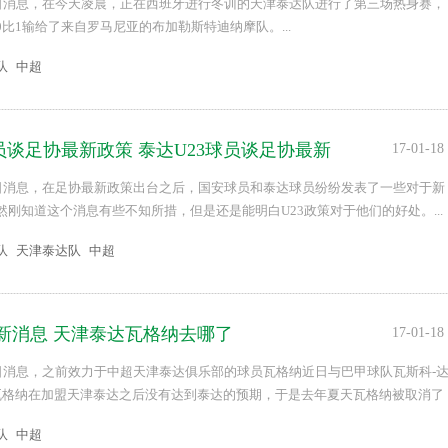
8日消息，在今天凌晨，正在西班牙进行冬训的天津泰达队进行了第三场热身赛，
比1输给了来自罗马尼亚的布加勒斯特迪纳摩队。...
队
中超
员谈足协最新政策 泰达U23球员谈足协最新
17-01-18
8日消息，在足协最新政策出台之后，国安球员和泰达球员纷纷发表了一些对于新
刚知道这个消息有些不知所措，但是还是能明白U23政策对于他们的好处。...
队
天津泰达队
中超
新消息 天津泰达瓦格纳去哪了
17-01-18
8日消息，之前效力于中超天津泰达俱乐部的球员瓦格纳近日与巴甲球队瓦斯科-
瓦格纳在加盟天津泰达之后没有达到泰达的预期，于是去年夏天瓦格纳被取消了
，这样让瓦格纳非常尴尬，瓦格纳面临无路可退的境地。...
队
中超