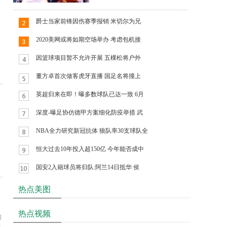
爵士当家前锋因伤赛季报销 米切尔为兄
2020美网或将如期空场举办 考虑包机接
因篮球项目暂不允许开展 五棵松将户外
董方卓首次做客虎牙直播 国足名将撞上
英超归来在即！曝多数球队已达一致 6月
深度-曝足协仿德甲方案细化防疫举措 武
NBA全力研究新冠抗体 狼队率30支球队全
恒大过去10年投入超150亿 今年能否成中
国安2入籍球员将归队:阿兰14日抵华 侯
热点美图
热点视频
的