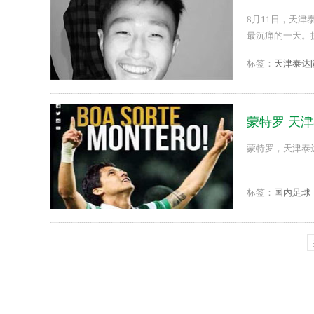
8月11日，天
最沉痛的一天。
起，发生休克现
标签：
天津泰达
蒙特罗 天
蒙特罗，天津泰达
标签：
国内足球