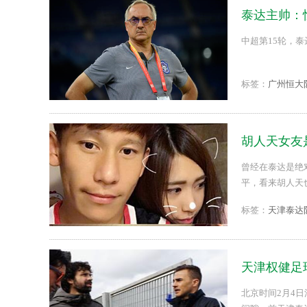
泰达主帅：
中超第15轮，泰达
标签：
广州恒大
胡人天女友
曾经在泰达是绝
平，看来胡人天也
标签：
天津泰达
天津权健足
北京时间2月4