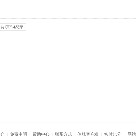
因大学的排球运动员。...
共1页/3条记录
简介
免责申明
帮助中心
联系方式
体球客户端
实时比分
网站
|
|
|
|
|
|