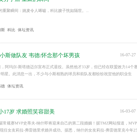
的重聚瞬间：姚麦令人唏嘘，科比嫂子恍如隔世。...
姆斯
科比
体坛资讯
跟小斯做队友 韦德:怀念那个坏男孩
16-07-27
日，阿玛尔-斯塔德迈尔宣布正式退役。虽然他才33岁，但已经在联盟效力14个
全明星。此消息一出，不少与小斯相熟的球员和前队友都纷纷祝贺他的职业生
感到惋惜。...
韦德
体坛资讯
小17岁 求婚照笑容甜美
16-03-07
届常规赛MVP史蒂夫-纳什即将迎来自己的第二段婚姻！据TMZ网站报道，MVP
向现任女友莉拉-弗雷德里求婚并成功。据悉，纳什的女友莉拉-弗雷德里克今年2