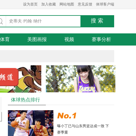
设为首页
加入收藏
网站地图
意见反馈
体球客户端
体育
美图画报
视频
赛事分析
体球热点排行
曝小丁已与山东男篮达成一致 下
赛季重