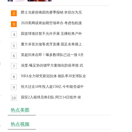
爵士当家前锋因伤赛季报销 米切尔为兄
2020美网或将如期空场举办 考虑包机接
因篮球项目暂不允许开展 五棵松将户外
董方卓首次做客虎牙直播 国足名将撞上
英超归来在即！曝多数球队已达一致 6月
赛
深度-曝足协仿德甲方案细化防疫举措 武
NBA全力研究新冠抗体 狼队率30支球队全
恒大过去10年投入超150亿 今年能否成中
国安2入籍球员将归队:阿兰14日抵华 侯
热点美图
热点视频
5