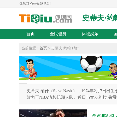
体球网-心体会,球风采!
史蒂夫·约
首页
全民健身
体坛娱乐
当前位置：
首页
> 史蒂夫·约翰·纳什
史蒂夫·纳什（Steve Nash ），1974年2
效力于NBA洛杉矶湖人队。近日与女友莉拉-弗
盘点那些队