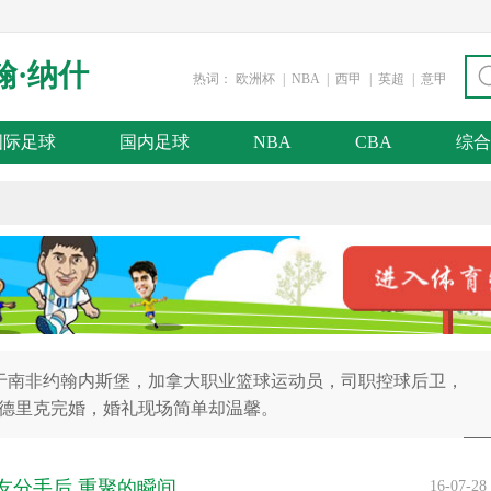
翰·纳什
热词：
欧洲杯
|
NBA
|
西甲
|
英超
|
意甲
国际足球
国内足球
NBA
CBA
综合
月7日出生于南非约翰内斯堡，加拿大职业篮球运动员，司职控球后卫，
雷德里克完婚，婚礼现场简单却温馨。
友分手后 重聚的瞬间
16-07-28