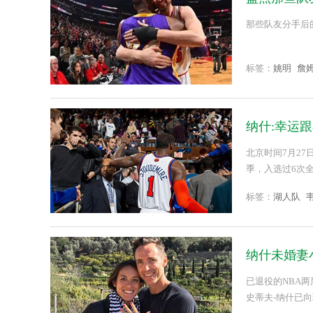
那些队友分手后
标签：
姚明
詹
纳什:幸运
北京时间7月27
季，入选过6次
涯，并为他的离开
标签：
湖人队
纳什未婚妻
已退役的NBA两
史蒂夫-纳什已