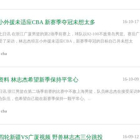
小外援未适应CBA 新赛季夺冠未想太多
16-10-17
日讯 在浙江广厦男篮的第2场季前赛上，球队以92-100不敌青岛男篮。赛后广
受了采访，林志杰坦言小外援未适应CBA，新赛季夺冠的目标自己并未想太
cba
资料 林志杰希望新季保持平常心
16-10-09
日讯 浙江男篮在第二场季前赛的比赛中不敌上海男篮，队员林志杰在接受采访
合队伍，也希望自己能在新赛季保持一颗平常心。...
cba
A第四轮新疆VS广厦视频 野兽林志杰三分跳投
16-09-12