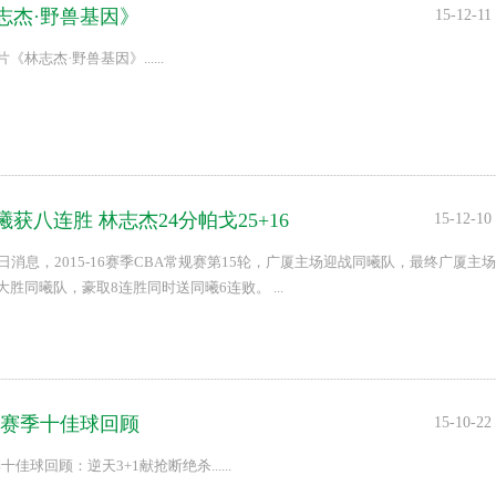
志杰·野兽基因》
15-12-11
《林志杰·野兽基因》......
获八连胜 林志杰24分帕戈25+16
15-12-10
0日消息，2015-16赛季CBA常规赛第15轮，广厦主场迎战同曦队，最终广厦主场
6分大胜同曦队，豪取8连胜同时送同曦6连败。 ...
15赛季十佳球回顾
15-10-22
十佳球回顾：逆天3+1献抢断绝杀......