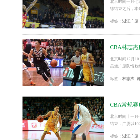
北京时间一月七
练结束之后，本
标签：
浙江广厦
CBA林志
北京时间12月1
虽然广厦队惜败
伦到底谁厉害？..
标签：
林志杰
CBA常规赛
北京时间十一月七
结束，广厦以10
标签：
浙江广厦