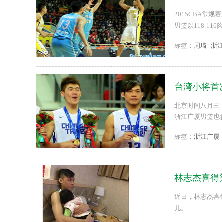
入网
2015CBA
男篮以118-1
标签：
周琦
浙
台湾小将首
北京时间八月三
浙江广厦男篮也参
标签：
浙江广厦
林志杰喜得
近日，林志杰喜
儿。...