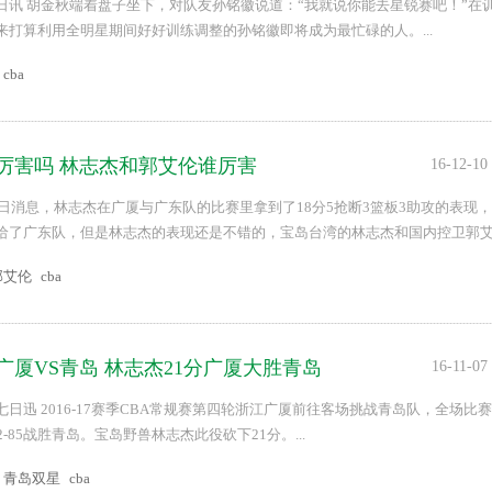
日讯 胡金秋端着盘子坐下，对队友孙铭徽说道：“我就说你能去星锐赛吧！”在
来打算利用全明星期间好好训练调整的孙铭徽即将成为最忙碌的人。...
cba
杰厉害吗 林志杰和郭艾伦谁厉害
16-12-10
0日消息，林志杰在广厦与广东队的比赛里拿到了18分5抢断3篮板3助攻的表现，
给了广东队，但是林志杰的表现还是不错的，宝岛台湾的林志杰和国内控卫郭
.
郭艾伦
cba
广厦VS青岛 林志杰21分广厦大胜青岛
16-11-07
日迅 2016-17赛季CBA常规赛第四轮浙江广厦前往客场挑战青岛队，全场比赛
2-85战胜青岛。宝岛野兽林志杰此役砍下21分。...
青岛双星
cba