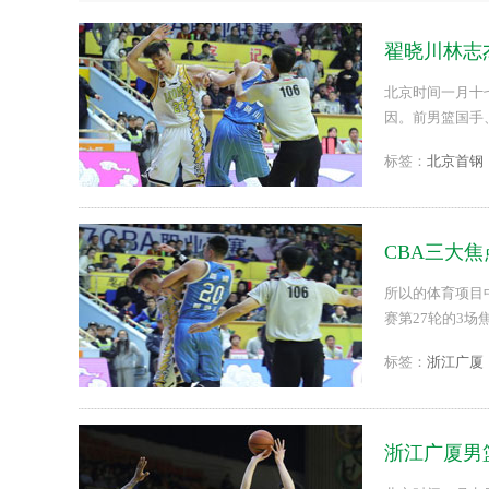
翟晓川林志
北京时间一月十
因。前男篮国手
因。...
标签：
北京首钢
CBA三大
殴
所以的体育项目
赛第27轮的3
看看现场视频。..
标签：
浙江广厦
浙江广厦男