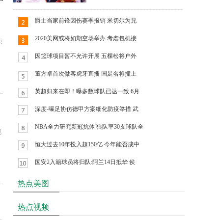
爵士当家前锋因伤赛季报销 米切尔为兄
2020美网或将如期空场举办 考虑包机接
原
因篮球项目暂不允许开展 五棵松将户外
董方卓首次做客虎牙直播 国足名将撞上
英超归来在即！曝多数球队已达一致 6月
深度-曝足协仿德甲方案细化防疫举措 武
NBA全力研究新冠抗体 狼队率30支球队全
规
恒大过去10年投入超150亿 今年能否成中
国安2入籍球员将归队:阿兰14日抵华 侯
热点美图
热点视频