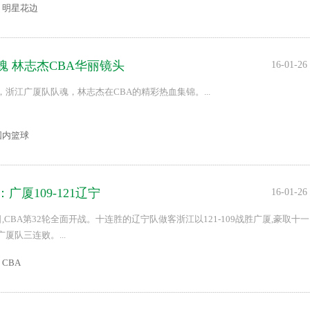
明星花边
魂 林志杰CBA华丽镜头
16-01-26
浙江广厦队队魂，林志杰在CBA的精彩热血集锦。...
国内篮球
：广厦109-121辽宁
16-01-26
日,CBA第32轮全面开战。十连胜的辽宁队做客浙江以121-109战胜广厦,豪取十一
厦队三连败。...
CBA