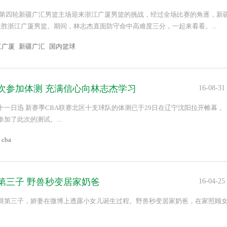
常规赛第四轮新疆广汇男篮主场迎来浙江广厦男篮的挑战，经过全场比赛的角逐，新
16险胜浙江广厦男篮。期间，林志杰直面防守命中高难度三分，一起来看看。...
江广厦
新疆广汇
国内篮球
次参加体测 充满信心向林志杰学习
16-08-31
十一日迅 新赛季CBA联赛北区十支球队的体测已于29日在辽宁沈阳拉开帷幕，
加了此次的测试。...
cba
第三子 野兽秒变居家奶爸
16-04-25
得第三子，娇妻在微博上透露小女儿诞生过程。野兽秒变居家奶爸，在家照顾