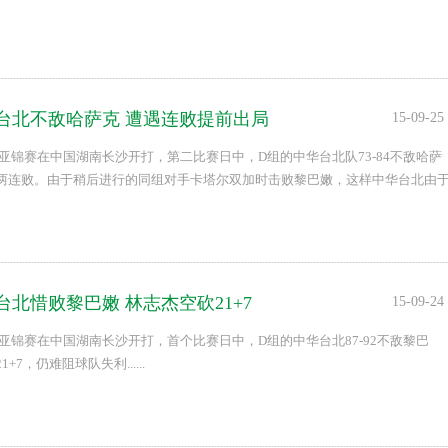
台北不敌哈萨克 遭遇连败提前出局
15-09-25
男篮亚锦赛在中国湖南长沙开打，第二比赛日中，D组的中华台北队73-84不敌哈萨
两连败。由于稍后进行的同组对手卡塔尔双加时击败黎巴嫩，这样中华台北由
萨克斯坦，在同小组的胜负关系中处于劣势，因此提前出局。...
北惜败黎巴嫩 林志杰空砍21+7
15-09-24
男篮亚锦赛在中国湖南长沙开打，首个比赛日中，D组的中华台北87-92不敌黎巴
+7，仍难阻球队失利......