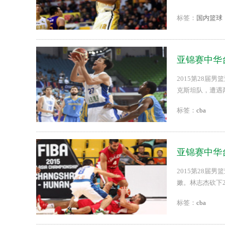
标签：
国内篮球
亚锦赛中华
2015第28届
克斯坦队，遭遇
连负黎巴嫩与哈
标签：
cba
亚锦赛中华台
2015第28届
嫩。林志杰砍下21
标签：
cba