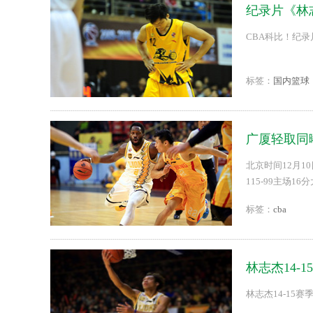
纪录片《林
CBA科比！纪录片
标签：
国内篮球
广厦轻取同曦
北京时间12月1
115-99主场1
标签：
cba
林志杰14-
林志杰14-15赛季