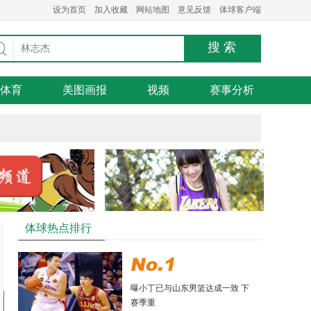
设为首页
加入收藏
网站地图
意见反馈
体球客户端
体育
美图画报
视频
赛事分析
体球热点排行
曝小丁已与山东男篮达成一致 下
赛季重