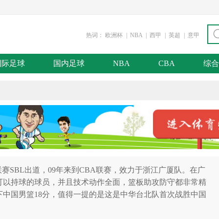
热词：
欧洲杯
|
NBA
|
西甲
|
英超
|
意甲
国际足球
国内足球
NBA
CBA
综合
赛SBL出道，09年来到CBA联赛，效力于浙江广厦队。在广
可以持球的球员，并且技术动作全面，篮板助攻防守都非常精
赢下中国男篮18分，值得一提的是这是中华台北队首次战胜中国