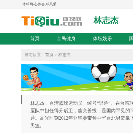
体球网-心体会,球风采!
林志杰
首页
全民健身
体坛娱乐
当前位置：
首页
> 林志杰
林志杰，台湾篮球运动员，绰号“野兽”。在台湾联
厦队中担任得分后卫，能突善投，是国内罕见的
通。高光时刻2012年亚锦赛带领中华台北男篮
男篮。