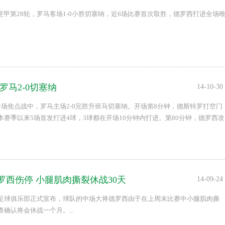
，意甲第28轮，罗马客场1-0小胜切塞纳，近6场比赛首次取胜，德罗西打进全场
罗马2-0切塞纳
14-10-30
一场焦点战中，罗马主场2-0完胜升班马切塞纳。开场第8分钟，德斯特罗打空门
本赛季以来5场首发打进4球，3球都在开场10分钟内打进。第80分钟，德罗西攻
中，罗马9战22分和尤文积分相同，但因为直接交锋中罗马不敌尤文，因此位..
罗西伤停 小腿肌肉撕裂休战30天
14-09-24
足球俱乐部正式宣布，球队的中场大将德罗西由于在上周末比赛中小腿肌肉撕
确认将会休战一个月。...