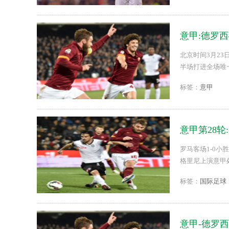
意甲:德罗西
北京时间3月23
半场打进全场唯
53分，暂时排名
标签：
意甲
意甲第28轮
罗马客场1-0
格里尼上演意甲
3的拉齐奥1分。..
标签：
国际足球
意甲-德罗西