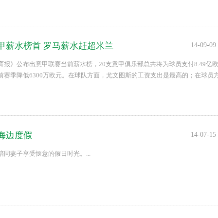
甲薪水榜首 罗马薪水赶超米兰
14-09-09
育报》公布出意甲联赛当前薪水榜，20支意甲俱乐部总共将为球员支付8.49亿
前赛季降低6300万欧元。在球队方面，尤文图斯的工资支出是最高的；在球员
处于所有意甲球员的榜首。...
海边度假
14-07-15
同妻子享受惬意的假日时光。...