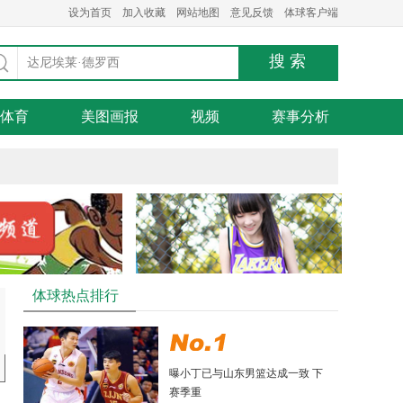
设为首页
加入收藏
网站地图
意见反馈
体球客户端
体育
美图画报
视频
赛事分析
体球热点排行
曝小丁已与山东男篮达成一致 下
赛季重