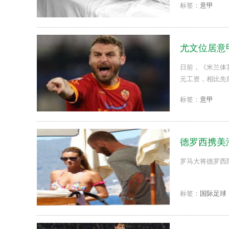
标签：
意甲
尤文位居意
日前，《米兰体
元工资，相比先
面，德罗西的工资
标签：
意甲
德罗西携美
罗马大将德罗西陪
标签：
国际足球