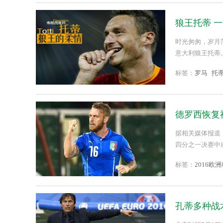
狼王托蒂 
时光匆匆，岁月
意大利狼王托蒂
标签：
罗马
托
德罗西恢复
据相关媒体报道
四分之一决赛中
标签：
2016欧
孔蒂多种战