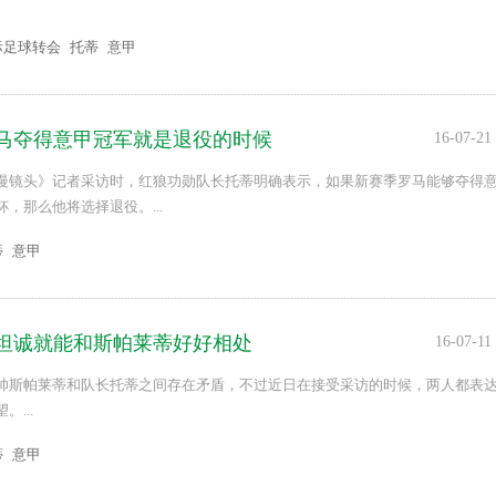
际足球转会
托蒂
意甲
马夺得意甲冠军就是退役的时候
16-07-21
慢镜头》记者采访时，红狼功勋队长托蒂明确表示，如果新赛季罗马能够夺得
，那么他将选择退役。...
蒂
意甲
坦诚就能和斯帕莱蒂好好相处
16-07-11
帅斯帕莱蒂和队长托蒂之间存在矛盾，不过近日在接受采访的时候，两人都表
...
蒂
意甲