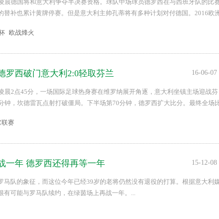
日凌晨德国将和意大利争夺半决赛资格。球队中场球员德罗西在与西班牙队的比
的替补也累计黄牌停赛。但是意大利主帅孔蒂将有多种计划对付德国。2016欧
信息尽在体球网。...
洲杯
欧战烽火
德罗西破门意大利2:0轻取芬兰
16-06-07
日凌晨2点45分，一场国际足球热身赛在维罗纳展开角逐，意大利坐镇主场迎战芬
6分钟，坎德雷瓦点射打破僵局。下半场第70分钟，德罗西扩大比分。最终全场
场2-0轻取芬兰，坎德雷瓦传射，德罗西替补建功。 ...
它联赛
战一年 德罗西还得再等一年
15-12-08
罗马队的象征，而这位今年已经39岁的老将仍然没有退役的打算。根据意大利
很有可能与罗马队续约，在绿茵场上再战一年。...