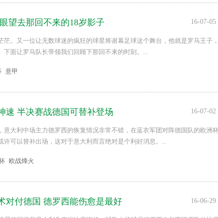
一眼望去那回不来的18岁影子
16-07-05
茫茫。又一位让无数球迷的疯狂的球星将谢幕足球这个舞台，他就是罗马王子
。下面让罗马队长带领我们回顾下那回不来的时刻。...
蒂
意甲
神速 半决赛战德国可替补登场
16-07-02
，意大利中场主力德罗西的恢复情况非常不错，在蓝衣军团对阵德国队的欧洲
或许可以替补出场，这对于意大利而言绝对是个利好消息。...
洲杯
欧战烽火
术对付德国 德罗西能伤愈是最好
16-06-29