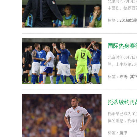
北京时间7月3
中受伤。德罗西
杯直播等更多相关
标签：
2016欧
国际热身赛
北京时间6月7
兰。上半场第2
赛结束，意大利主
标签：
布冯
其
托蒂续约再
托蒂早已成为了
体的消息，托蒂
标签：
意甲