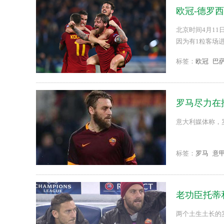
欧冠-德罗西
北京时间4月11
因为有1粒客场
功，马诺拉斯第8
标签：
欧冠
巴
罗马尽力在
意大利媒体称，
标签：
罗马
意
老功臣托蒂
两个土生土长的罗