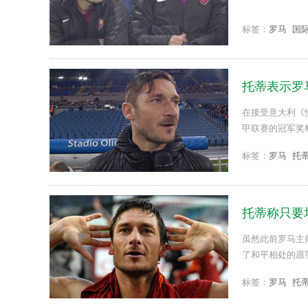
标签：
罗马
国
托蒂表示罗
在接受意大利《
甲联赛的冠军奖杯
标签：
罗马
托
托蒂称只要
虽然此前罗马主
了和平相处的愿望。
标签：
罗马
托