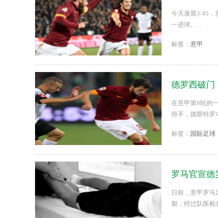
今天凌晨3:45
一进球。...
标签：
意甲
德罗西破门 
在意甲第9轮的
得手，德斯特罗
进一球。在积分榜
标签：
国际足球
罗马官宣德
日前，意甲罗马
裂，经过队医检查