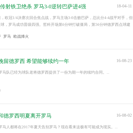
传射铁卫绝杀 罗马3-0逆转巴萨进4强
18-04-11
日，欧冠1/4决赛次回合焦点战，罗马主场3-0击败巴萨，总比分4-4战平对手，但
进球，罗马成功晋级四强。哲科开场第6分钟打破僵局，第56分钟德罗西点球建
2分钟头球破门。...
萨
罗马
欧战烽火
挽留德罗西 希望能够续约一年
16-08-23
罗马队已经为球队老将德罗西提供了一份为期一年的续约合同。...
甲
和德罗西明夏离开罗马
16-08-02
马人都将在2017年夏天告别罗马？现在看来这极有可能成为现实。...