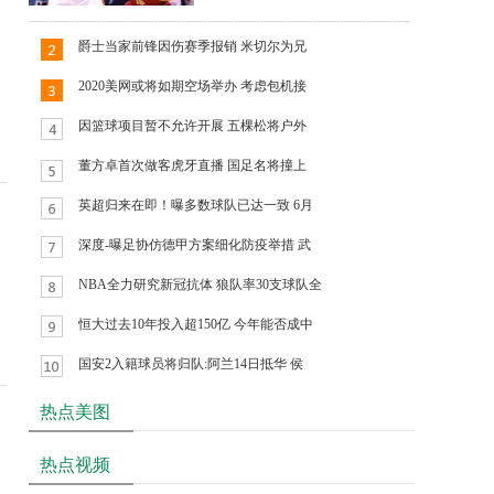
爵士当家前锋因伤赛季报销 米切尔为兄
2020美网或将如期空场举办 考虑包机接
因篮球项目暂不允许开展 五棵松将户外
董方卓首次做客虎牙直播 国足名将撞上
英超归来在即！曝多数球队已达一致 6月
深度-曝足协仿德甲方案细化防疫举措 武
NBA全力研究新冠抗体 狼队率30支球队全
恒大过去10年投入超150亿 今年能否成中
国安2入籍球员将归队:阿兰14日抵华 侯
热点美图
热点视频