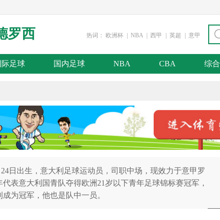
德罗西
热词：
欧洲杯
|
NBA
|
西甲
|
英超
|
意甲
国际足球
国内足球
NBA
CBA
综合
1983年7月24日出生，意大利足球运动员，司职中场，现效力于意甲罗
4年代表意大利国青队夺得欧洲21岁以下青年足球锦标赛冠军，
大利成为冠军，他也是队中一员。