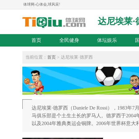
体球网-心体会,球风采!
达尼埃莱·
首页
全民健身
体坛娱乐
当前位置：
首页
> 达尼埃莱·德罗西
达尼埃莱·德罗西（Daniele De Rossi），
马俱乐部是个土生土长的罗马人。德罗西于200
以及2004年雅典奥运会铜牌。2006年世界杯意